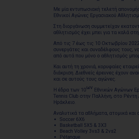
Με μία εντυπωσιακή τελετή απονομής
Εθνικοί Αγώνες Εργασιακού Αθλητισμ
Στη διοργάνωση συμμετείχαν εκατοντά
αθλητισμός έχει μπει για τα καλά στ
Από τις 7 έως τις 10 Οκτωβρίου 2022
συνεργάτες και συναδέλφους τους, ν
από αυτά που μόνο ο αθλητισμός μπορ
Και αυτή τη χρονιά, κορυφαίες εταιρ
διάκριση. Διεθνείς έρευνες έχουν αν
και σε αυτούς τους αγώνες.
ων
Η έδρα των 10
Εθνικών Αγώνων Εργ
Tennis Club στην Παλλήνη, στο Ρέντη 
Ηράκλειο.
Αναλυτικά τα αθλήματα, ατομικά και ο
Soccer 6Χ6
Basketball 5Χ5 & 3Χ3
Beach Volley 3vs3 & 2vs2
Pétanque