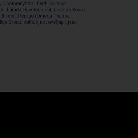
s, Doctoranytime, Earth Science
zas, Lamda Development, Lead on Board
lthTech, Perrigo (Omega Pharma
Hellas Group, καθώς και ανεξάρτητες