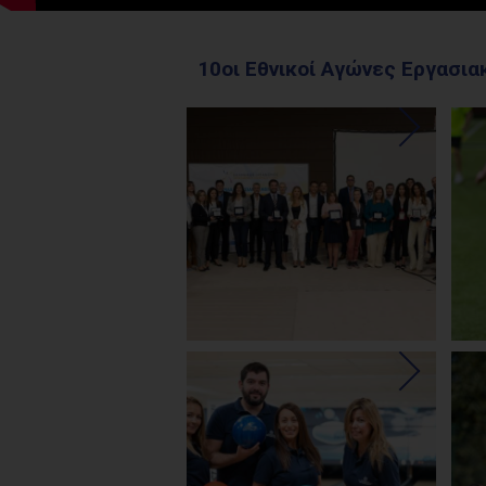
10οι Εθνικοί Αγώνες Εργασι