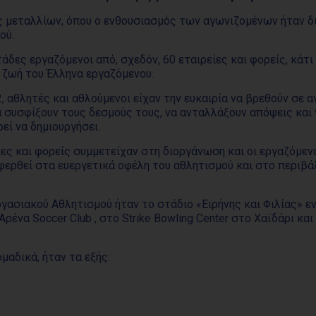
 μεταλλίων, όπου ο ενθουσιασμός των αγωνιζομένων ήταν δ
ού.
δες εργαζόμενοι από, σχεδόν, 60 εταιρείες και φορείς, κάτι 
η ζωή του Έλληνα εργαζόμενου.
, αθλητές και αθλούμενοι είχαν την ευκαιρία να βρεθούν σε 
α συσφίξουν τους δεσμούς τους, να ανταλλάξουν απόψεις και
εί να δημιουργήσει.
είες και φορείς συμμετείχαν στη διοργάνωση και οι εργαζόμεν
αφερθεί στα ευεργετικά οφέλη του αθλητισμού και στο περιβά
ασιακού Αθλητισμού ήταν το στάδιο «Ειρήνης και Φιλίας» ε
Αρένα Soccer Club , στο Strike Bowling Center στο Χαϊδάρι κα
μαδικά, ήταν τα εξής: