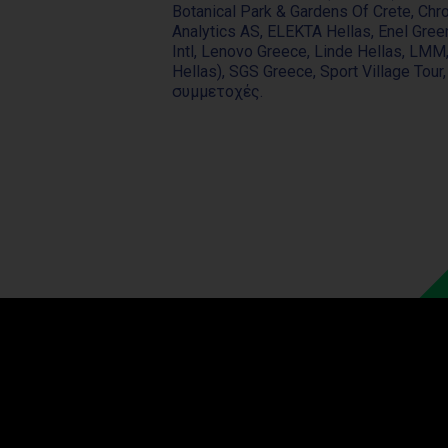
Botanical Park & Gardens Of Crete, Chro
Analytics AS, ELEKTA Hellas, Enel Gre
Intl, Lenovo Greece, Linde Hellas, L
Hellas), SGS Greece, Sport Village To
συμμετοχές.