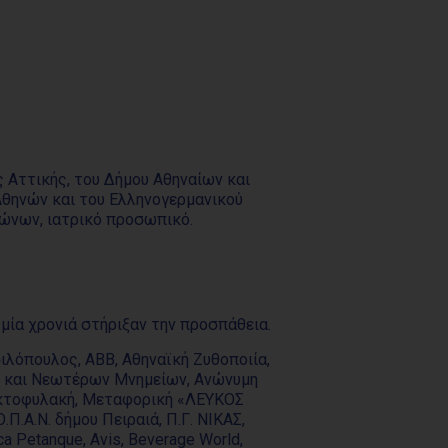
ς Αττικής, του Δήμου Αθηναίων και
Αθηνών και του Ελληνογερμανικού
Αγώνων, ιατρικό προσωπικό.
 μία χρονιά στήριξαν την προσπάθεια.
ιλόπουλος, ΑΒΒ, Αθηναϊκή Ζυθοποιία,
ων και Νεωτέρων Μνημείων, Ανώνυμη
ή Ακτοφυλακή, Μεταφορική «ΛΕΥΚΟΣ
Π.Α.Ν. δήμου Πειραιά, Π.Γ. ΝΙΚΑΣ,
a Petanque, Avis, Beverage World,