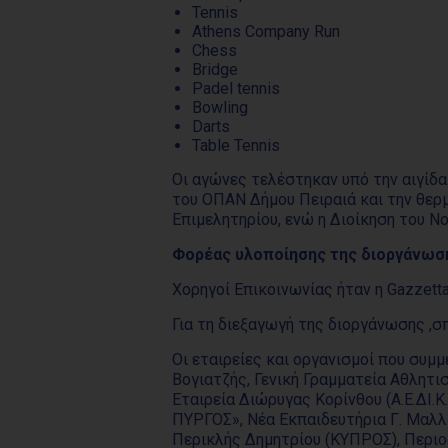
Tennis
Athens Company Run
Chess
Bridge
Padel tennis
Bowling
Darts
Table Tennis
Οι αγώνες τελέστηκαν υπό την αιγίδα
του ΟΠΑΝ Δήμου Πειραιά και την θερ
Επιμελητηρίου, ενώ η Διοίκηση του Ν
Φορέας υλοποίησης της διοργάνωσ
Χορηγοί Επικοινωνίας ήταν η Gazzetta
Για τη διεξαγωγή της διοργάνωσης ,σ
Οι εταιρείες και οργανισμοί που συμ
Βογιατζής, Γενική Γραμματεία Αθλητ
Εταιρεία Διώρυγας Κορίνθου (Α.Ε.ΔΙ.
ΠΥΡΓΟΣ», Νέα Εκπαιδευτήρια Γ. Μαλλιά
Περικλής Δημητρίου (ΚΥΠΡΟΣ), Περιοδι