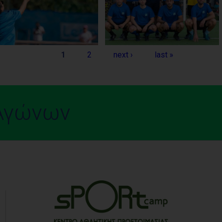
1
2
next ›
last »
Αγώνων