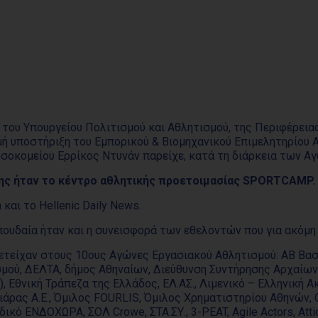
 του Υπουργείου Πολιτισμού και Αθλητισμού, της Περιφέρεια
μή υποστήριξη του Εμπορικού & Βιομηχανικού Επιμελητηρίου 
οσοκομείου Ερρίκος Ντυνάν παρείχε, κατά τη διάρκεια των 
ης ήταν το κέντρο αθλητικής προετοιμασίας SPORTCAMP.
 και το Hellenic Daily News.
πουδαία ήταν και η συνεισφορά των εθελοντών που για ακόμη
μετείχαν στους 10ους Αγώνες Εργασιακού Αθλητισμού: ΑΒ Βασ
ισμού, ΔΕΛΤΑ, δήμος Αθηναίων, Διεύθυνση Συντήρησης Αρχαί
Κ.), Εθνική Τράπεζα της Ελλάδος, ΕΛ.ΑΣ., Λιμενικό – Ελληνικ
ρας Α.Ε., Όμιλος FOURLIS, Όμιλος Χρηματιστηρίου Αθηνών, Ο.
κό ΕΝΔΟΧΩΡΑ, ΣΟΛ Crowe, ΣΤΑ.ΣΥ., 3-PEAT, Agile Actors, Attic