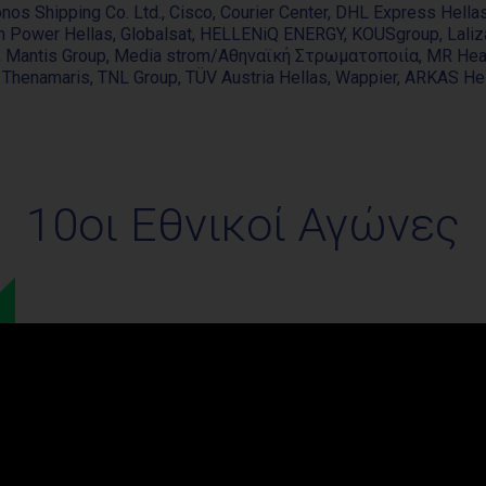
nos Shipping Co. Ltd., Cisco, Courier Center, DHL Express Hella
en Power Hellas, Globalsat, HELLENiQ ENERGY, KOUSgroup, Lali
MM, Mantis Group, Media strom/Αθηναϊκή Στρωματοποιία, MR Hea
ur, Thenamaris, TNL Group, TÜV Austria Hellas, Wappier, ARKAS 
10οι Εθνικοί Αγώνες