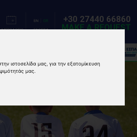
+30 27440 66860
EN
GR
MAKE A REQUEST
ΗΜΕΡΟΛΟΓΙΟ
ΓΛΩΣΣΑ
ΣΙΕΣ
EVENTS/CAMPS
στην ιστοσελίδα μας, για την εξατομίκευση
ψιμότητάς μας.