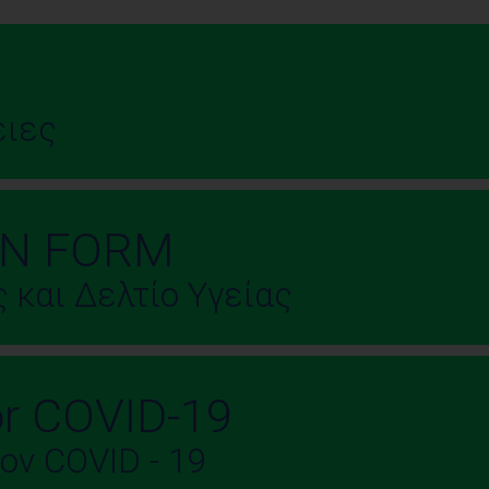
ειες
ON FORM
 και Δελτίο Υγείας
for COVID-19
ον COVID - 19