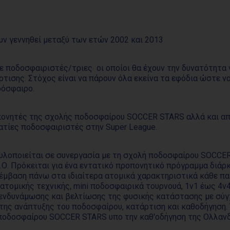
ουν γεννηθεί μεταξύ των ετών 2002 και 2013
ποδοσφαιριστές/τριες οι οποίοι θα έχουν την δυνατότητα ν
ρτισης. Στόχος είναι να πάρουν όλα εκείνα τα εφόδια ώστε 
δόσφαιρο.
πονητές της σχολής ποδοσφαίρου SOCCER STARS αλλά και απ
λματίες ποδοσφαιριστές στην Super League.
 υλοποιείται σε συνεργασία με τη σχολή ποδοσφαίρου SOCCER
. Πρόκειται για ένα εντατικό προπονητικό πρόγραμμα διάρκ
έμβαση πάνω στα ιδιαίτερα ατομικά χαρακτηριστικά κάθε πα
ατομικής τεχνικής, mini ποδοσφαιρικά τουρνουά, 1v1 έως 4v
 ενδυνάμωσης και βελτίωσης της φυσικής κατάστασης με σύγ
 της ανάπτυξης του ποδοσφαίρου, κατάρτιση και καθοδήγηση. 
ποδοσφαίρου SOCCER STARS υπο την καθ'οδήγηση της Ολλανδ