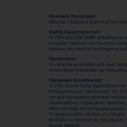
Ηλικιακές Κατηγορίες:
Αθλητές ( Αγόρια κ Κορίτσια) που έχ
Οφέλη Συμμετεχόντων:
Το PRO SOCCER CAMP απευθύνεται σε 
ατομικής τεχνικής και τακτικής κατά
ανάγκες που απαιτεί το σύγχρονο πο
Προπονητές:
Το camp θα υλοποιηθεί από τους προ
οποίοι είχαν διατελέσει ως επαγγε
Περιγραφή Διοργάνωσης:
Το PRO Soccer Camp σχεδιάζεται και
διπλωματούχους προπονητές της Ε.Π.Ο
την εξατομικευμένη προπονητική παρ
Περιλαμβάνει στοχευμένες ασκήσεις 
αθλητική Yoga και πρόγραμμα μυϊκής
Το camp εστιάζει σε όλες τις πτυχές
αναλάβει οι προπονητές της σχολής 
Soccer Method.