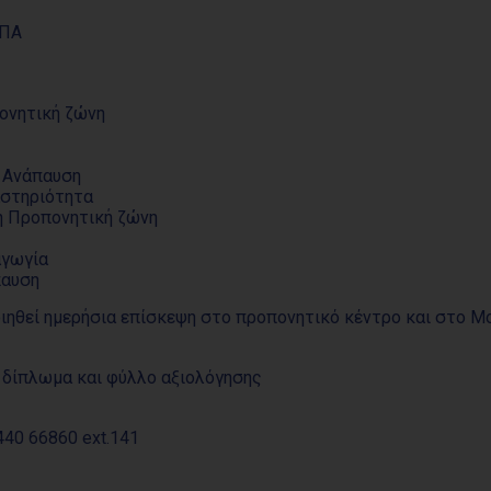
ΦΠΑ
ονητική ζώνη
 Ανάπαυση
αστηριότητα
ή Προπονητική ζώνη
αγωγία
παυση
ιηθεί ημερήσια επίσκεψη στο προπονητικό κέντρο και στο 
ό δίπλωμα και φύλλο αξιολόγησης
440 66860 ext.141