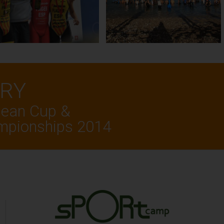
ERY
pean Cup &
mpionships 2014