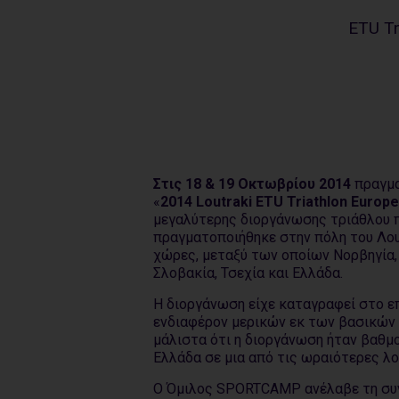
ETU Tr
Στις 18 & 19 Οκτωβρίου 2014
πραγμ
«
2014
Loutraki ETU Triathlon Europ
μεγαλύτερης διοργάνωσης τριάθλου π
πραγματοποιήθηκε στην πόλη του Λου
χώρες, μεταξύ των οποίων Νορβηγία, Μ
Σλοβακία, Τσεχία και Ελλάδα.
Η διοργάνωση είχε καταγραφεί στο ε
ενδιαφέρον μερικών εκ των βασικών
μάλιστα ότι η διοργάνωση ήταν βαθμο
Ελλάδα σε μια από τις ωραιότερες λ
Ο Όμιλος SPORTCAMP ανέλαβε τη συνο