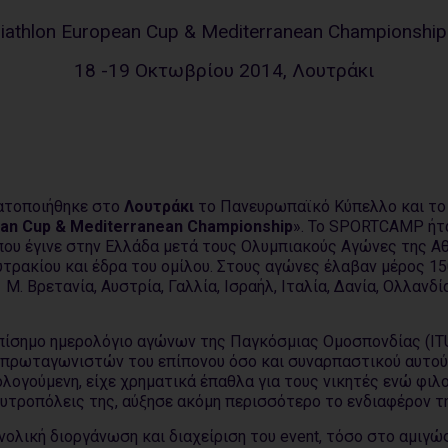
iathlon European Cup & Mediterranean Championshi
18 -19 Οκτωβρίου 2014, Λουτράκι
ατοποιήθηκε στο
Λουτράκι
το Πανευρωπαϊκό Κύπελλο και το
ean Cup & Mediterranean Championship
». Το SPORTCAMP ήτ
ου έγινε στην Ελλάδα μετά τους Ολυμπιακούς Αγώνες της Αθ
τρακίου και έδρα του ομίλου. Στους αγώνες έλαβαν μέρος 15
. Βρετανία, Αυστρία, Γαλλία, Ισραήλ, Ιταλία, Δανία, Ολλανδία
πίσημο ημερολόγιο αγώνων της Παγκόσμιας Ομοσπονδίας (ITU
 πρωταγωνιστών του επίπονου όσο και συναρπαστικού αυτού
λογούμενη, είχε χρηματικά έπαθλα για τους νικητές ενώ φιλ
ουτροπόλεις της, αύξησε ακόμη περισσότερο το ενδιαφέρον τ
λική διοργάνωση και διαχείριση του event, τόσο στο αμιγώ