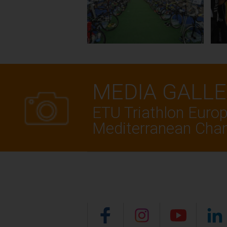
MEDIA GALL
ETU Triathlon Euro
Mediterranean Cha