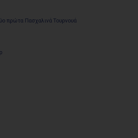
δύο πρώτα Πασχαλινά Τουρνουά
p