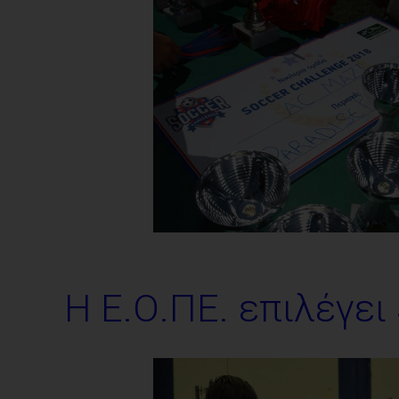
Η Ε.Ο.ΠΕ. επιλέγ