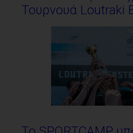
Τουρνουά Loutraki 
Το SPORTCAMP υποδ