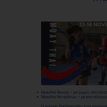
Μuaythai Novice – με/χωρίς αποτέλε
Μuaythai Βετεράνων – με αποτέλεσμα
Ο χώρος διεξαγωγής των αγώνων 