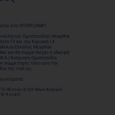
χεται στο SPORTCAMP!
νελλήνιας Ομοσπονδίας Muaythai
βατο 13 και την Κυριακή 14
πέλλου Ελλάδος Muaythai
θεί και θα συμμετάσχει η αδελφή
.M.A.) Κυπριακή Ομοσπονδία
ουν συμμετοχές τόσο απο την
ία της Ιταλίας.
αγωνίσματα:
 (10-40 ετών & U23 Νέων Ανδρών)
 (6-9 ετών)