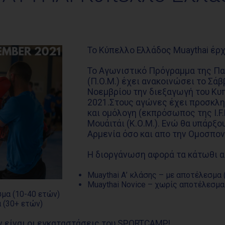
Το Κύπελλο Ελλάδος Muaythai έρ
Το Αγωνιστικό Πρόγραμμα της Πα
(Π.Ο.Μ.) έχει ανακοινώσει το Σάβ
Νοεμβρίου την διεξαγωγή του Κυ
2021.Στους αγώνες έχει προσκλη
και ομόλογη (εκπρόσωπος της I.F
Μουάιτάι (Κ.Ο.Μ.). Ενώ θα υπάρξ
Αρμενία όσο και απο την Ομοσπονδ
Η διοργάνωση αφορά τα κάτωθι 
Muaythai Α’ κλάσης – με αποτέλεσμα
Μuaythai Novice – χωρίς αποτέλεσμα
σμα (10-40 ετών)
 (30+ ετών)
είναι οι εγκαταστάσεις του SPORTCAMP!