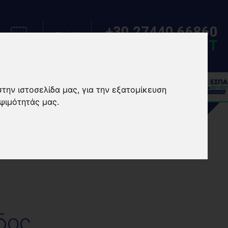
+30 27440 66860
EN
GR
MAKE A REQUEST
ΗΜΕΡΟΛΟΓΙΟ
ΓΛΩΣΣΑ
στην ιστοσελίδα μας, για την εξατομίκευση
ΣΙΕΣ
EVENTS/CAMPS
ψιμότητάς μας.
δος