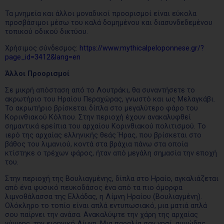
Τα μνημεία και άλλοι μοναδικοί προορισμοί είναι εύκολα
προσβάσιμοι μέσω του καλά δομημένου και διασυνδεδεμένου
τοπικού οδικού δικτύου.
Χρήσιμος σύνδεσμος:
https://www.mythicalpeloponnese.gr/?
page_id=3412&lang=en
Άλλοι Προορισμοί
Σε μικρή απόσταση από το Λουτράκι, θα συναντήσετε το
ακρωτήριο του Ηραίου Περαχώρας, γνωστό και ως Μελαγκάβι.
Το ακρωτήριο βρίσκεται δίπλα στο μεγαλύτερο φάρο του
Κορινθιακού Κόλπου. Στην περιοχή έχουν ανακαλυφθεί
σημαντικά ερείπια του αρχαίου Κορινθιακού πολιτισμού. Το
ιερό της αρχαίας ελληνικής θεάς Ήρας, που βρίσκεται στο
βάθος του λιμανιού, κοντά στα βράχια πάνω στα οποία
κτίστηκε ο τρέχων φάρος, ήταν από μεγάλη σημασία την εποχή
του.
Στην περιοχή της Βουλιαγμένης, δίπλα στο Ηραίο, αγκαλιάζεται
από ένα φυσικό πευκοδάσος ένα από τα πιο όμορφα
λιμνοθάλασσα της Ελλάδας, η Λίμνη Ηραίου (Βουλιαγμένη).
Ολόκληρο το τοπίο είναι απλά εντυπωσιακό, μια ματιά απλά
σου παίρνει την ανάσα. Ανακαλύψτε την χάρη της αρχαίας
νύμφης, την ειρηνική Λίμνη. Μια παραλία σαν νησί, αμμώδης,