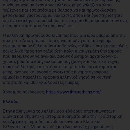
συνδυασμένη με έναν κρυστάλλινο, ρηχό γαλάζιο κόλπο,
ταβέρνες και εστιατόρια με θαλασσινά και πρωτοκλασάτη
μεσογειακή γαστρονομία, θαλάσσια σπορ και δραστηριότητες
και ένα εκπληκτικό beach-bar εστιατόριο θα παρουσιάσουν ένα
ονειρικό τοπίο που θα σας μαγέψει.
Η ελληνική πρωτεύουσα είναι περίπου μία ώρα μακριά από την
πόλη του Λουτρακίου. Περιτριγυρισμένη από μια γραμμή
εντυπωσιακών θαλασσών και βουνών, η Αθήνα, αυτή η ασφαλής
και φιλική προς τον ταξιδιώτη πόλη είναι γεμάτη θησαυρούς
που περιμένουν να ανακαλυφθούν: διάσημοι αρχαιολογικοί
χώροι, μουσεία και γκαλερί με σύγχρονη και κλασική τέχνη,
ιαματικά λουτρά, καταστήματα και μπουτίκ, εστιατόρια και
μπαρ, αγορές και αγορές, ανοιχτούς κινηματογράφους,
αμμώδεις παραλίες, γραφικά ελληνικά νησιά σε κοντινή
απόσταση και 300 ηλιόλουστες ημέρες.
Χρήσιμος σύνδεσμος:
https://www.thisisathens.org/
Ελλάδα
Στην κάθε γωνιά του ελληνικού εδάφους αποτυπώνεται η
αιώνια και σημαντική ιστορία: ευρήματα από την Προϊστορική
και Αρχαϊκή περίοδο, μοναδικά έργα από Κλασικές,
Ελληνιστικές, Μεσαιωνικές και Βυζαντινές μνημειώδεις