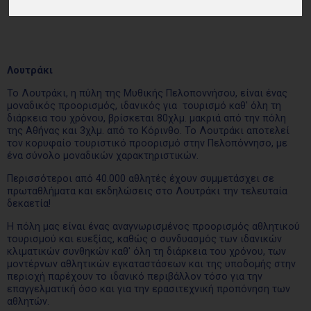
Λουτράκι
Το Λουτράκι, η πύλη της Μυθικής Πελοποννήσου, είναι ένας
μοναδικός προορισμός, ιδανικός για τουρισμό καθ' όλη τη
διάρκεια του χρόνου, βρίσκεται 80χλμ. μακριά από την πόλη
της Αθήνας και 3χλμ. από το Κόρινθο. Το Λουτράκι αποτελεί
τον κορυφαίο τουριστικό προορισμό στην Πελοπόννησο, με
ένα σύνολο μοναδικών χαρακτηριστικών.
Περισσότεροι από 40.000 αθλητές έχουν συμμετάσχει σε
πρωταθλήματα και εκδηλώσεις στο Λουτράκι την τελευταία
δεκαετία!
Η πόλη μας είναι ένας αναγνωρισμένος προορισμός αθλητικού
τουρισμού και ευεξίας, καθώς ο συνδυασμός των ιδανικών
κλιματικών συνθηκών καθ' όλη τη διάρκεια του χρόνου, των
μοντέρνων αθλητικών εγκαταστάσεων και της υποδομής στην
περιοχή παρέχουν το ιδανικό περιβάλλον τόσο για την
επαγγελματική όσο και για την ερασιτεχνική προπόνηση των
αθλητών.