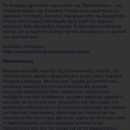
Το Λουτράκι βρίσκεται στην είσοδο της Πελοποννήσου - του
διάσημου Ισθμού της Κορίνθου. Η πόλη είναι γνωστή για τις
ιαματικές της πηγές, που είναι περίφημες από την Αρχαιότητα,
όταν η πόλη ονομαζόταν Θέρμαι, προς τιμήν της αρχαίας
ελληνικής θεάς Αρτέμιδος Θερμίας. Η περιοχή επισκέπτεται
επίσης για το Ιαματικό Λουτρό της και εκτιμάται για τα φυσικά
της ιαματικά νερά.
Χρήσιμος σύνδεσμος:
https://www.visitloutraki.com/en/enjoy/sports
Πελοπόννησος
Μνημεία από κάθε περίοδο της εντυπωσιακής ιστορίας της
Πελοποννήσου, μεγάλοι αρχαιολογικοί χώροι όπως η αρχαία
Ολυμπία, Επίδαυρος, Μυκήνες και Τίρυνθα, βυζαντινοί ναοί,
μοναδικοί οικισμοί και εντυπωσιακά κάστρα, φυσικές
ομορφιές όπως βουνά, δάση, ποτάμια και σπήλαια που
περιβάλλονται από τη θάλασσα, όμορφες παραλίες, αμμώδεις
και λείες ακτές στα δυτικά - βραχώδεις και οδοντωτές στα
ανατολικά, καθιστούν αυτό το τμήμα της ελληνικής γης ιδανικό
για διακοπές, περιηγήσεις, αθλητισμό και σύνδεση με την
ιστορία και τον πολιτισμό. Δεν είναι τυχαίο ότι ιδιαίτερα κατά
τη θερινή περίοδο πολλοί τουρίστες φτάνουν στην
Πελοπόννησο από όλο τον κόσμο για να την εξερευνήσουν.