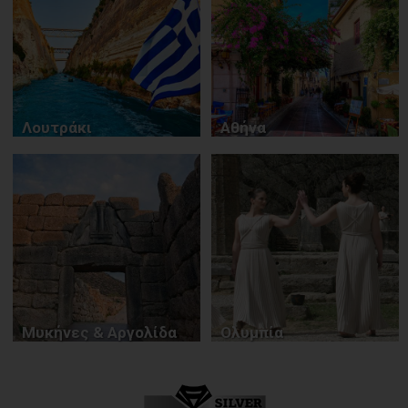
Λουτράκι
Αθήνα
Μυκήνες & Αργολίδα
Ολυμπία